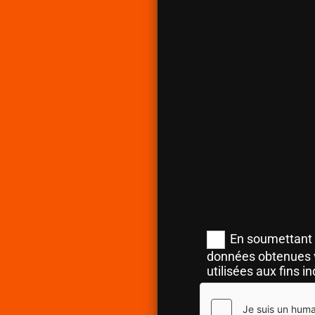
Prénom*
Email*
Message
En soumettant 
données obtenues v
utilisées aux fins in