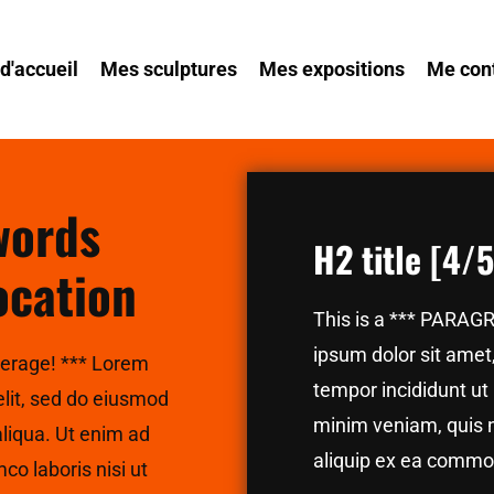
d'accueil
Mes sculptures
Mes expositions
Me con
 words
H2 title [4/
ocation
This is a *** PARAG
ipsum dolor sit amet
verage! *** Lorem
tempor incididunt ut
elit, sed do eiusmod
minim veniam, quis no
aliqua. Ut enim ad
aliquip ex ea comm
co laboris nisi ut