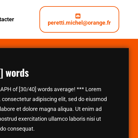
tacter
peretti.michel@orange.fr
5] words
RAPH of [30/40] words average! *** Lorem
, consectetur adipiscing elit, sed do eiusmod
 labore et dolore magna aliqua. Ut enim ad
strud exercitation ullamco laboris nisi ut
odo consequat.