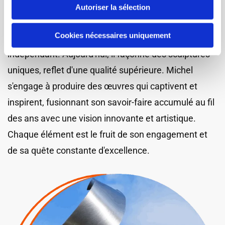
passion artistique. Après une carrière dans le
Autoriser la sélection
secteur public et en tant que chef d'entreprise, il a
Cookies nécessaires uniquement
décidé de réaliser son rêve de devenir un artiste
indépendant. Aujourd'hui, il façonne des sculptures
uniques, reflet d'une qualité supérieure. Michel
s'engage à produire des œuvres qui captivent et
inspirent, fusionnant son savoir-faire accumulé au fil
des ans avec une vision innovante et artistique.
Chaque élément est le fruit de son engagement et
de sa quête constante d'excellence.