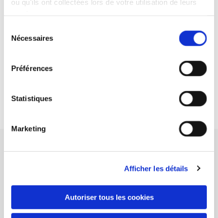
ou qu'ils ont collectées lors de votre utilisation de leurs
services.
Sélection
Nécessaires
du
consentement
À Propos de Moi
Préférences
Je suis Michel Peretti, un sculpteur Corse
passionné par l'art et l'innovation.
Statistiques
Marketing
Un Art Sculptural de Qualité Supérieure
Afficher les détails
PERETTI MICHEL est un sculpteur doué qui a trouvé
sa vocation en 2020, transformant une période
Autoriser tous les cookies
transitoire en une opportunité d'embrasser sa